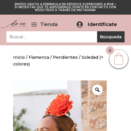
ENVÍOS GRATIS A PENÍNSULA EN PEDIDOS SUPERIORES A 80€ –
Cerrar
SI NECESITAS QUE TE ASESOREMOS, PONTE EN CONTACTO CON
Cerrar
NOSOTROS A TRAVÉS DE INSTAGRAM
a
Tienda

Identifícate
0
Inicio
/
Flamenca
/
Pendientes
/ Soledad (+
colores)