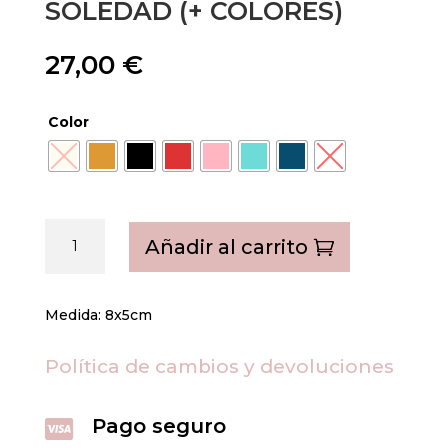
SOLEDAD (+ COLORES)
27,00
€
Color
Soledad
Añadir al carrito
(+
colores)
cantidad
Medida: 8x5cm
Política de cambios y devoluciones
Pago seguro
