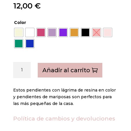
12,00
€
Color
Pendientes
Añadir al carrito
mariposas
-
niña
Estos pendientes con lágrima de resina en color
(+
y pendientes de mariposas son perfectos para
colores)
las más pequeñas de la casa.
cantidad
Política de cambios y devoluciones