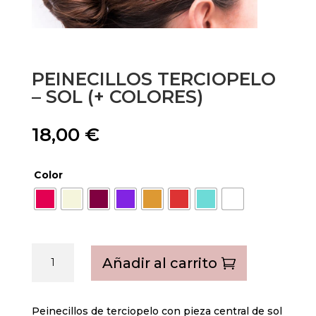
PEINECILLOS TERCIOPELO
– SOL (+ COLORES)
18,00
€
Color
Peinecillos
Añadir al carrito
terciopelo
-
Sol
Peinecillos de terciopelo con pieza central de sol
(+