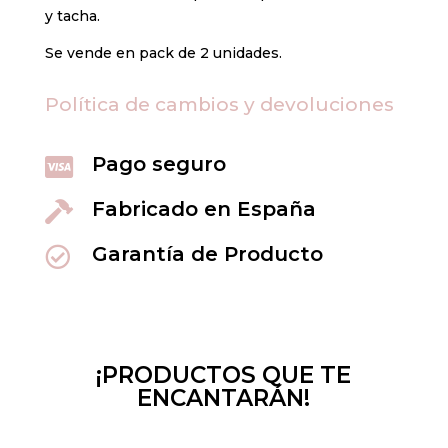
y tacha.
colores)
cantidad
Se vende en pack de 2 unidades.
Política de cambios y devoluciones
Pago seguro

Fabricado en España

Garantía de Producto

¡PRODUCTOS QUE TE
ENCANTARÁN!