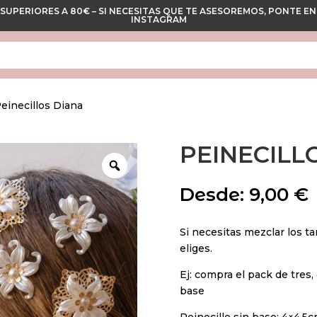
 SUPERIORES A 80€ – SI NECESITAS QUE TE ASESOREMOS, PONTE
INSTAGRAM
Peinecillos Diana
PEINECILL
Desde:
9,00
€
Si necesitas mezclar los t
eliges.
Ej: compra el pack de tres
base
Peinecillo sin base: 4×4,5