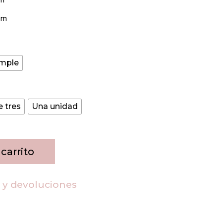
cm
imple
 tres
Una unidad
 carrito
s y devoluciones