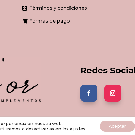
Términos y condiciones

Formas de pago

Redes Socia
r experiencia en nuestra web.
'or Bisutería & Complementos 2026 | Todos los derechos reserv
Aceptar
ilizamos o desactivarlas en los
ajustes
.