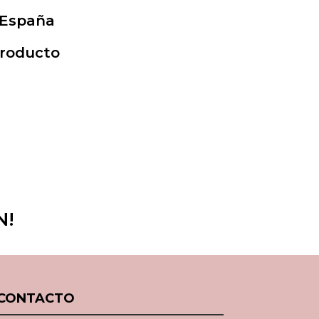
 España
Producto
N!
CONTACTO