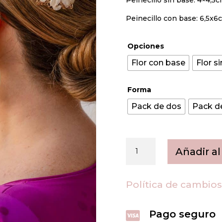
Peinecillo con base: 6,5x6
Opciones
Flor con base
Flor s
Forma
Pack de dos
Pack de
Peinecillos
Añadir al
Diana
cantidad
Política de cambio
Pago seguro
