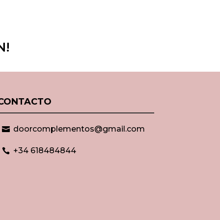
N!
CONTACTO
doorcomplementos@gmail.com

+34 618484844
