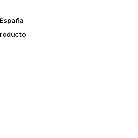
 España
Producto