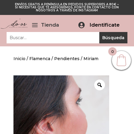
ENVÍOS GRATIS A PENÍNSULA EN PEDIDOS SUPERIORES A 80€ –
Cerrar
SI NECESITAS QUE TE ASESOREMOS, PONTE EN CONTACTO CON
Cerrar
NOSOTROS A TRAVÉS DE INSTAGRAM
a
Tienda

Identifícate
0
Inicio
/
Flamenca
/
Pendientes
/ Miriam