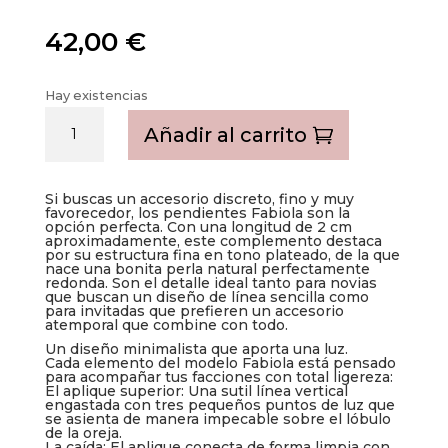
42,00
€
Hay existencias
Fabiola
Añadir al carrito
cantidad
Si buscas un accesorio discreto, fino y muy
favorecedor, los pendientes Fabiola son la
opción perfecta. Con una longitud de 2 cm
aproximadamente, este complemento destaca
por su estructura fina en tono plateado, de la que
nace una bonita perla natural perfectamente
redonda. Son el detalle ideal tanto para novias
que buscan un diseño de línea sencilla como
para invitadas que prefieren un accesorio
atemporal que combine con todo.
Un diseño minimalista que aporta una luz.
Cada elemento del modelo Fabiola está pensado
para acompañar tus facciones con total ligereza:
El aplique superior: Una sutil línea vertical
engastada con tres pequeños puntos de luz que
se asienta de manera impecable sobre el lóbulo
de la oreja.
La caída: El aplique conecta de forma limpia con