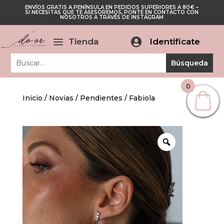
ENVÍOS GRATIS A PENÍNSULA EN PEDIDOS SUPERIORES A 80€ –
Cerrar
SI NECESITAS QUE TE ASESOREMOS, PONTE EN CONTACTO CON
Cerrar
NOSOTROS A TRAVÉS DE INSTAGRAM
a
Tienda

Identifícate
0
Inicio
/
Novias
/
Pendientes
/ Fabiola