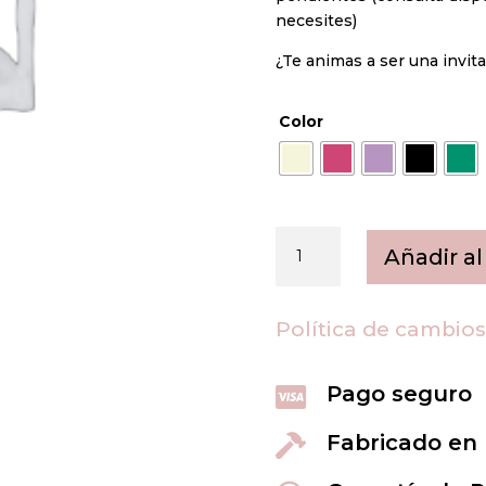
necesites)
¿Te animas a ser una invit
Color
Diadema
Añadir al
invitada
(+
colores)
Política de cambio
cantidad
Pago seguro

Fabricado en
