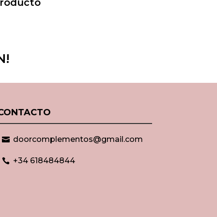
Producto
N!
CONTACTO
doorcomplementos@gmail.com

+34 618484844
