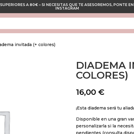
 SUPERIORES A 80€ – SI NECESITAS QUE TE ASESOREMOS, PONTE
INSTAGRAM
adema invitada (+ colores)
DIADEMA I
COLORES)
16,00
€
¡Esta diadema será tu aliad
Disponible en una gran var
personalizarla si la necesi
pendientes (consulta dispo