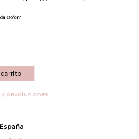
ada Do’or?
 carrito
s y devoluciones
 España