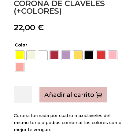
CORONA DE CLAVELES
(+COLORES)
22,00
€
Color
Corona
Añadir al carrito
de
claveles
(+colores)
Corona formada por cuatro maxiclaveles del
cantidad
mismo tono o podrás combinar los colores como
mejor te vengan.