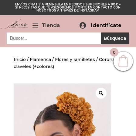
ENVÍOS GRATIS A PENÍNSULA EN PEDIDOS SUPERIORES A 80€ –
Cerrar
SI NECESITAS QUE TE ASESOREMOS, PONTE EN CONTACTO CON
Cerrar
NOSOTROS A TRAVÉS DE INSTAGRAM
a
Tienda

Identifícate
0
Inicio
/
Flamenca
/
Flores y ramilletes
/ Corona de
claveles (+colores)