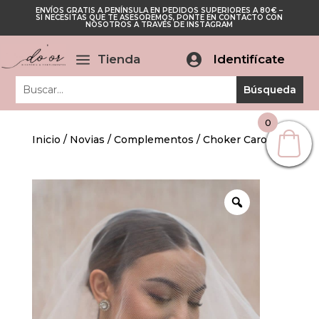
ENVÍOS GRATIS A PENÍNSULA EN PEDIDOS SUPERIORES A 80€ –
Cerrar
SI NECESITAS QUE TE ASESOREMOS, PONTE EN CONTACTO CON
Cerrar
NOSOTROS A TRAVÉS DE INSTAGRAM
a
Tienda

Identifícate
0
Inicio
/
Novias
/
Complementos
/ Choker Carolina