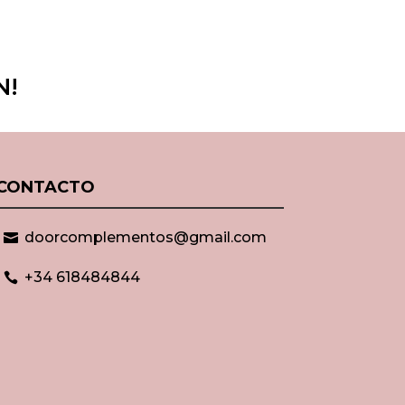
N!
CONTACTO
doorcomplementos@gmail.com

+34 618484844
