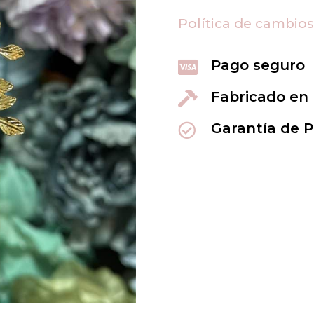
mini
hojitas
Política de cambio
cantidad
Pago seguro

Fabricado en

Garantía de 
