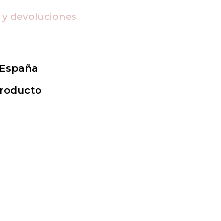
s y devoluciones
 España
Producto