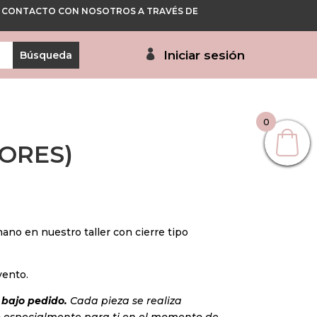
 EN CONTACTO CON NOSOTROS A TRAVÉS DE
Iniciar sesión
0
LORES)
no en nuestro taller con cierre tipo
vento.
bajo pedido.
Cada pieza se realiza
 especialmente para ti en el momento de