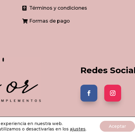
Términos y condiciones

Formas de pago

Redes Socia
r experiencia en nuestra web.
'or Bisutería & Complementos 2026 | Todos los derechos reserv
Aceptar
ilizamos o desactivarlas en los
ajustes
.