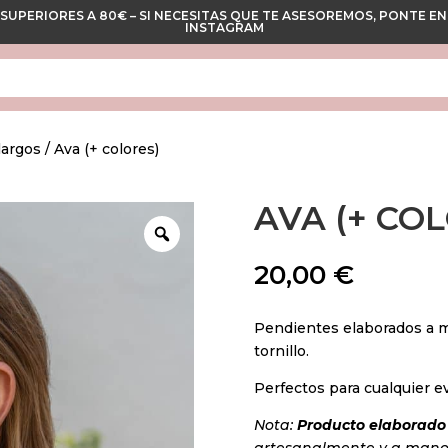
 SUPERIORES A 80€ – SI NECESITAS QUE TE ASESOREMOS, PONTE
INSTAGRAM
largos
/ Ava (+ colores)
AVA (+ CO
20,00
€
Pendientes elaborados a ma
tornillo.
Perfectos para cualquier e
Nota:
Producto elaborado 
artesanalmente y a mano