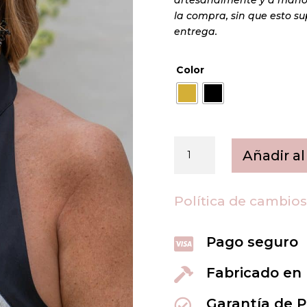
la compra, sin que esto 
entrega.
Color
Ava
Añadir al
(+
colores)
cantidad
Política de cambio
Pago seguro

Fabricado en

Garantía de 
