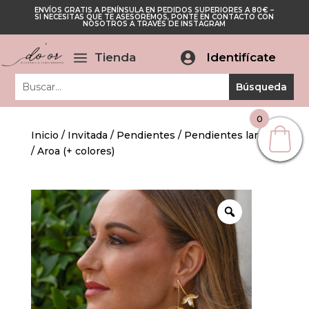
ENVÍOS GRATIS A PENÍNSULA EN PEDIDOS SUPERIORES A 80€ –
Cerrar
SI NECESITAS QUE TE ASESOREMOS, PONTE EN CONTACTO CON
Cerrar
NOSOTROS A TRAVÉS DE INSTAGRAM
a
Tienda

Identifícate
0
Inicio
/
Invitada
/
Pendientes
/
Pendientes largos
/ Aroa (+ colores)