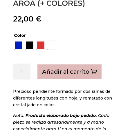
Color
Aroa
Añadir al carrito
(+
colores)
cantidad
Precioso pendiente formado por dos ramas de
diferentes longitudes con hoja, y rematado con
cristal jade en color.
Nota:
Producto elaborado bajo pedido.
Cada
pieza se realiza artesanalmente y a mano
especialmente para ti en el momento de la
compra, sin que esto suponga un mayor tiempo
de espera en la entrega.