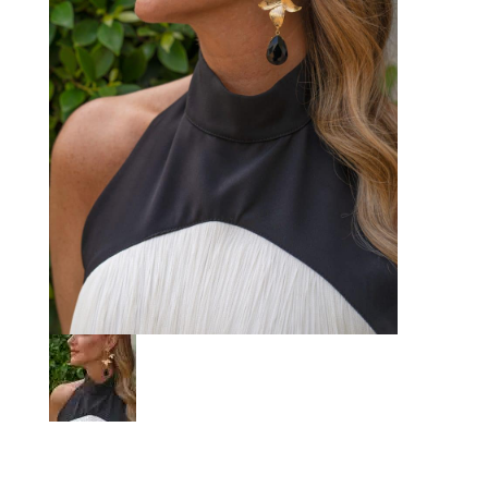
AROA (+ COLORES)
22,00
€