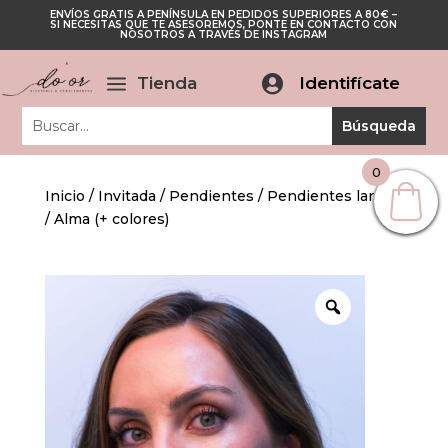
ENVÍOS GRATIS A PENÍNSULA EN PEDIDOS SUPERIORES A 80€ –
Cerrar
SI NECESITAS QUE TE ASESOREMOS, PONTE EN CONTACTO CON
Cerrar
NOSOTROS A TRAVÉS DE INSTAGRAM
a
Tienda

Identifícate
0
Inicio
/
Invitada
/
Pendientes
/
Pendientes largos
/ Alma (+ colores)