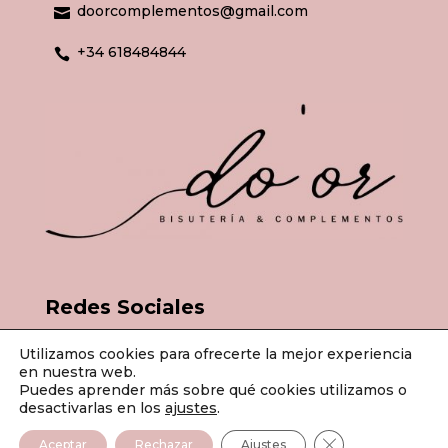
doorcomplementos@gmail.com

+34 618484844

Redes Sociales
Utilizamos cookies para ofrecerte la mejor experiencia
en nuestra web.
Puedes aprender más sobre qué cookies utilizamos o
desactivarlas en los
ajustes
.
© Do'or Bisutería & Complementos 2026 | Todos los derechos
Cerrar el banner
Aceptar
Rechazar
Ajustes
reservados.