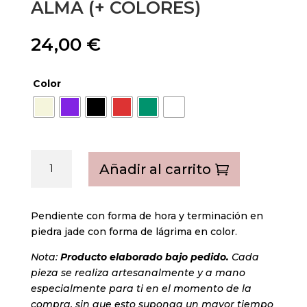
ALMA (+ COLORES)
24,00
€
Color
Alma
Añadir al carrito
(+
colores)
cantidad
Pendiente con forma de hora y terminación en
piedra jade con forma de lágrima en color.
Nota:
Producto elaborado bajo pedido.
Cada
pieza se realiza artesanalmente y a mano
especialmente para ti en el momento de la
compra, sin que esto suponga un mayor tiempo