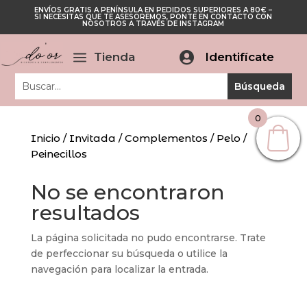
ENVÍOS GRATIS A PENÍNSULA EN PEDIDOS SUPERIORES A 80€ –
Cerrar
SI NECESITAS QUE TE ASESOREMOS, PONTE EN CONTACTO CON
Cerrar
NOSOTROS A TRAVÉS DE INSTAGRAM
a
Tienda

Identifícate
0
Inicio
/
Invitada
/
Complementos
/
Pelo
/
Peinecillos
No se encontraron
resultados
La página solicitada no pudo encontrarse. Trate
de perfeccionar su búsqueda o utilice la
navegación para localizar la entrada.